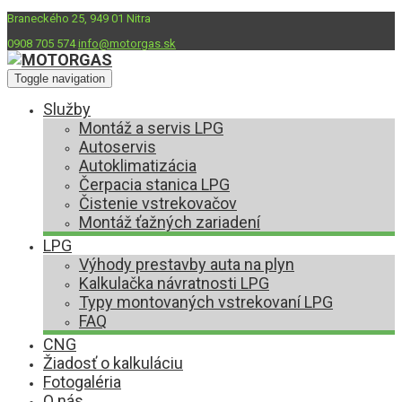
Braneckého 25, 949 01 Nitra
0908 705 574
info@motorgas.sk
Toggle navigation
Služby
Montáž a servis LPG
Autoservis
Autoklimatizácia
Čerpacia stanica LPG
Čistenie vstrekovačov
Montáž ťažných zariadení
LPG
Výhody prestavby auta na plyn
Kalkulačka návratnosti LPG
Typy montovaných vstrekovaní LPG
FAQ
CNG
Žiadosť o kalkuláciu
Fotogaléria
O nás