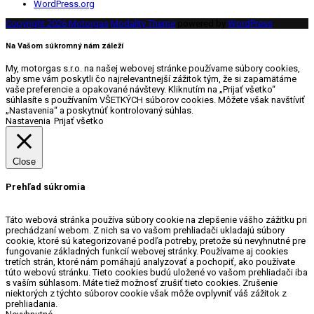
WordPress.org
Copyright 2026 Motorgas
Modality Theme
powered by
WordPress
Na Vašom súkromný nám záleží
My, motorgas s.r.o. na našej webovej stránke používame súbory cookies,
aby sme vám poskytli čo najrelevantnejší zážitok tým, že si zapamätáme
vaše preferencie a opakované návštevy. Kliknutím na „Prijať všetko“
súhlasíte s používaním VŠETKÝCH súborov cookies. Môžete však navštíviť
„Nastavenia“ a poskytnúť kontrolovaný súhlas.
Nastavenia
Prijať všetko
Close
Prehľad súkromia
Táto webová stránka používa súbory cookie na zlepšenie vášho zážitku pri
prechádzaní webom. Z nich sa vo vašom prehliadači ukladajú súbory
cookie, ktoré sú kategorizované podľa potreby, pretože sú nevyhnutné pre
fungovanie základných funkcií webovej stránky. Používame aj cookies
tretích strán, ktoré nám pomáhajú analyzovať a pochopiť, ako používate
túto webovú stránku. Tieto cookies budú uložené vo vašom prehliadači iba
s vaším súhlasom. Máte tiež možnosť zrušiť tieto cookies. Zrušenie
niektorých z týchto súborov cookie však môže ovplyvniť váš zážitok z
prehliadania.