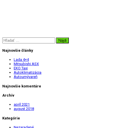
Hľadať:
Najnovšie články
Lada 4×4
Mitsubishi ASX
EKO Taxi
Autoklimatizácia
Autoumývareň
Najnovšie komentáre
Archív
apríl 2021
august 2018
Kategórie
Nezaradené