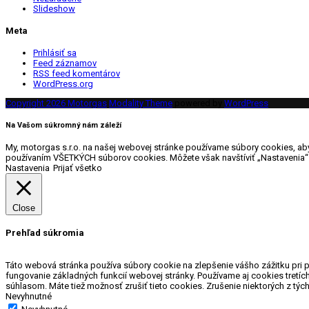
Slideshow
Meta
Prihlásiť sa
Feed záznamov
RSS feed komentárov
WordPress.org
Copyright 2026 Motorgas
Modality Theme
powered by
WordPress
Na Vašom súkromný nám záleží
My, motorgas s.r.o. na našej webovej stránke používame súbory cookies, aby 
používaním VŠETKÝCH súborov cookies. Môžete však navštíviť „Nastavenia“ 
Nastavenia
Prijať všetko
Close
Prehľad súkromia
Táto webová stránka používa súbory cookie na zlepšenie vášho zážitku pri 
fungovanie základných funkcií webovej stránky. Používame aj cookies tretíc
súhlasom. Máte tiež možnosť zrušiť tieto cookies. Zrušenie niektorých z týc
Nevyhnutné