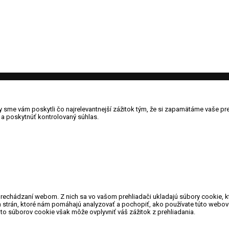
sme vám poskytli čo najrelevantnejší zážitok tým, že si zapamätáme vaše prefe
a poskytnúť kontrolovaný súhlas.
prechádzaní webom. Z nich sa vo vašom prehliadači ukladajú súbory cookie, k
h strán, ktoré nám pomáhajú analyzovať a pochopiť, ako používate túto webov
hto súborov cookie však môže ovplyvniť váš zážitok z prehliadania.