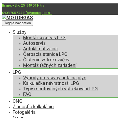
Braneckého 25, 949 01 Nitra
0908 705 574
info@motorgas.sk
Toggle navigation
Služby
Montáž a servis LPG
Autoservis
Autoklimatizácia
Čerpacia stanica LPG
Čistenie vstrekovačov
Montáž ťažných zariadení
LPG
Výhody prestavby auta na plyn
Kalkulačka návratnosti LPG
Typy montovaných vstrekovaní LPG
FAQ
CNG
Žiadosť o kalkuláciu
Fotogaléria
O nás